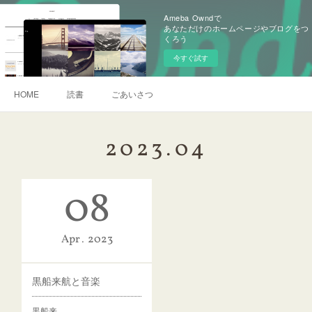
Ameba Owndで
あなただけのホームページやブログをつ
くろう
今すぐ試す
HOME
読書
ごあいさつ
2023
.
04
08
Apr
2023
黒船来航と音楽
黒船来…