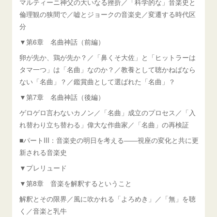
マルティーニ神父の大いなる挫折／「科学的な」音楽史と
倫理観の狭間で／嘘とジョークの音楽史／変遷する時代区
分
▼第6章 名曲神話（前編）
卵が先か、鶏が先か？／「鼻くそ大佐」と「ヒットラーは
タマ一つ」は「名曲」なのか？／教養として聴かねばなら
ない「名曲」？／鑑賞曲として選ばれた「名曲」？
▼第7章 名曲神話（後編）
ゲロゲロ言わないカノン／「名曲」成立のプロセス／「入
れ替わり立ち替わる」偉大な作曲家／「名曲」の再検証
■パートIII：音楽史の明日を考える――視座の変化と共に更
新される音楽史
▼プレリュード
▼第8章 音楽を解釈するということ
解釈とその限界／風に吹かれる「よろめき」／「無」を聴
く／音楽と乳牛