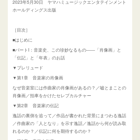
2023年5月30日 ヤマハミュージックエンタテインメント
ホールディングス出版
［目次］
■はじめに
■パートI：音楽史、この珍妙なるもの――「肖像画」と
「伝記」と「年表」のお話
▼プレリュード
▼第1章 音楽家の肖像画
なぜ音楽室には作曲家の肖像画があるの？／嘘とまことの
肖像画／拍車をかけたセレブカルチャー
▼第2章 音楽家の伝記
逸話の裏側を追って／作品が書かれた背景にまつわる逸話
／作曲家の「人となり」を示す逸話／逸話から何が読み取
れるのか？／伝記に何を期待するのか？