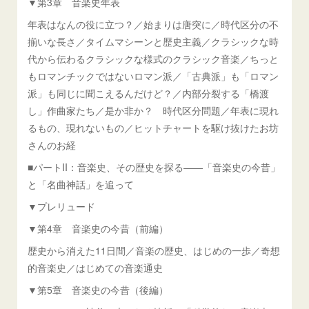
▼第3章 音楽史年表
年表はなんの役に立つ？／始まりは唐突に／時代区分の不
揃いな長さ／タイムマシーンと歴史主義／クラシックな時
代から伝わるクラシックな様式のクラシック音楽／ちっと
もロマンチックではないロマン派／「古典派」も「ロマン
派」も同じに聞こえるんだけど？／内部分裂する「橋渡
し」作曲家たち／是か非か？ 時代区分問題／年表に現れ
るもの、現れないもの／ヒットチャートを駆け抜けたお坊
さんのお経
■パートII：音楽史、その歴史を探る――「音楽史の今昔」
と「名曲神話」を追って
▼プレリュード
▼第4章 音楽史の今昔（前編）
歴史から消えた11日間／音楽の歴史、はじめの一歩／奇想
的音楽史／はじめての音楽通史
▼第5章 音楽史の今昔（後編）