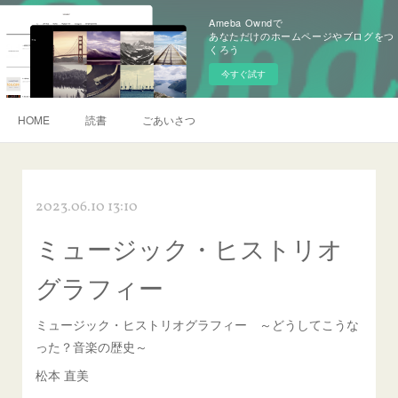
Ameba Owndで
あなただけのホームページやブログをつ
くろう
今すぐ試す
HOME
読書
ごあいさつ
2023.06.10 13:10
ミュージック・ヒストリオ
グラフィー
ミュージック・ヒストリオグラフィー ～どうしてこうな
った？音楽の歴史～
松本 直美